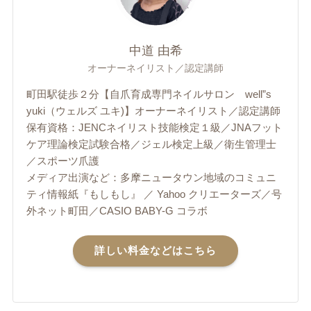
中道 由希
オーナーネイリスト／認定講師
町田駅徒歩２分【自爪育成専門ネイルサロン well”s
yuki（ウェルズ ユキ)】オーナーネイリスト／認定講師
保有資格：JENCネイリスト技能検定１級／JNAフット
ケア理論検定試験合格／ジェル検定上級／衛生管理士
／スポーツ爪護
メディア出演など：多摩ニュータウン地域のコミュニ
ティ情報紙『もしもし』 ／ Yahoo クリエーターズ／号
外ネット町田／CASIO BABY-G コラボ
詳しい料金などはこちら